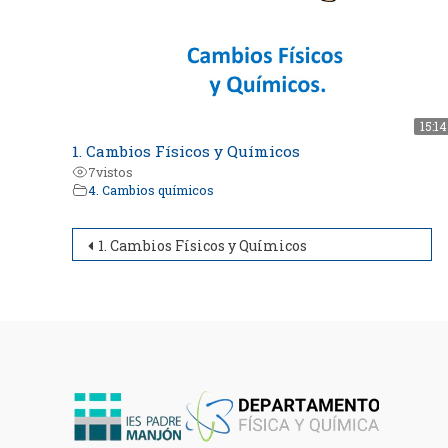
15:14
1. Cambios Físicos y Químicos
7
vistos
4. Cambios químicos
Navegación
1. Cambios Físicos y Químicos
de
entradas