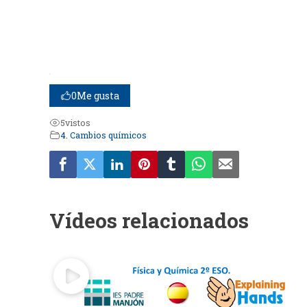
0
Me gusta
5
vistos
4. Cambios químicos
Vídeos relacionados