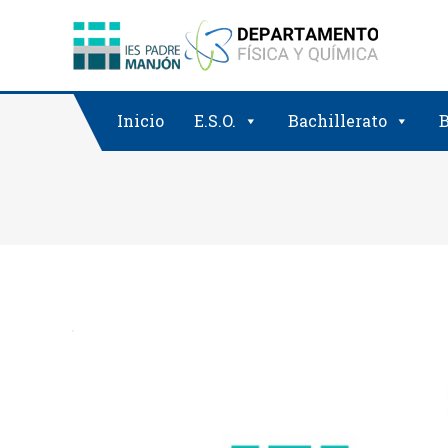
Saltar
al
contenido
Inicio
E.S.O.
Bachillerato
B