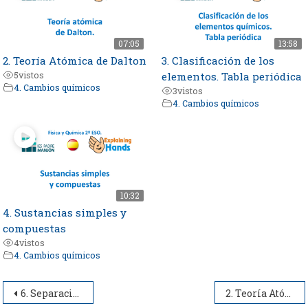
07:05
13:58
2. Teoría Atómica de Dalton
3. Clasificación de los
5
vistos
elementos. Tabla periódica
4. Cambios químicos
3
vistos
4. Cambios químicos
10:32
4. Sustancias simples y
compuestas
4
vistos
4. Cambios químicos
Navegación
6. Separación de mezclas (II): Mezclas homogéneas
2. Teoría Atómica de Dalton