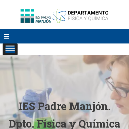
Saltar
al
contenido
IES Padre Manjón.
Dpto. Física y Química