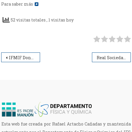
Para saber más
52 visitas totales
, 1 visitas hoy
Navegación
IFMIF Dones
Real Sociedad Española de Física
de
entradas
Esta web fue creada por Rafael Artacho Cañadas y mantenida