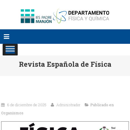
Saltar
al
contenido
Revista Española de Física
6 de diciembre de 2025
Administrador
Publicado en
Organismos