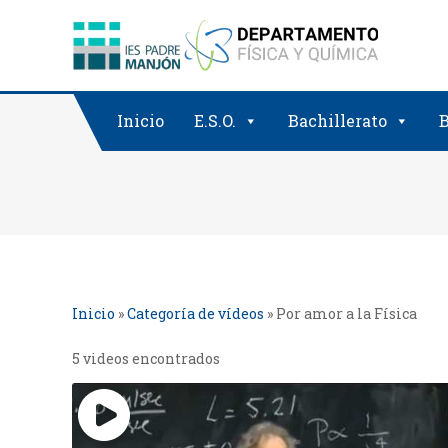
Saltar
al
contenido
Inicio
E.S.O.
Bachillerato
B
Inicio
»
Categoría de vídeos
»
Por amor a la Física
5 videos encontrados