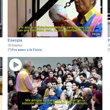
09:24
Energía
P
2
vistos
Por amor a la Física