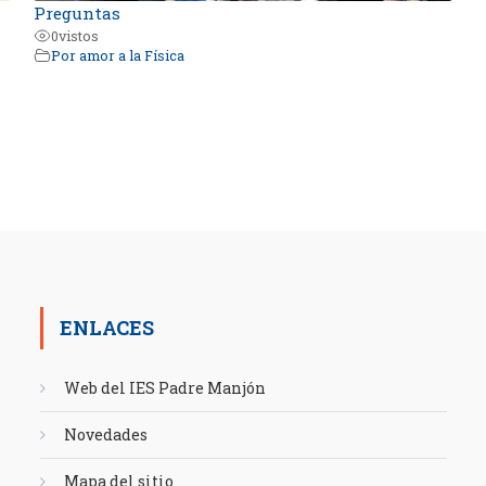
Preguntas
0
vistos
Por amor a la Física
ENLACES
Web del IES Padre Manjón
Novedades
Mapa del sitio