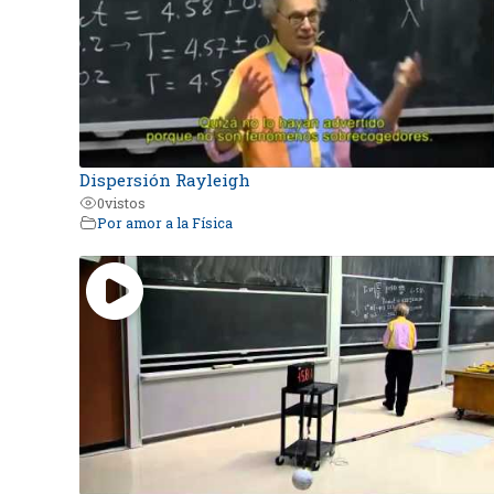
Dispersión Rayleigh
0
vistos
Por amor a la Física