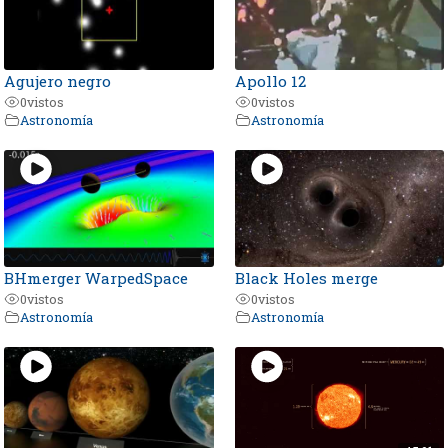
Agujero negro
Apollo 12
0
vistos
0
vistos
Astronomía
Astronomía
BHmerger WarpedSpace
Black Holes merge
0
vistos
0
vistos
Astronomía
Astronomía