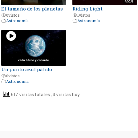
45:01
El tamaño de los planetas
Riding Light
0
vistos
1
vistos
Astronomía
Astronomía
Un punto azul pálido
0
vistos
Astronomía
617 visitas totales
, 3 visitas hoy