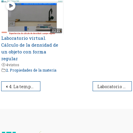
02:21
Laboratorio virtual.
Cálculo de la densidad de
un objeto con forma
regular
4
vistos
2. Propiedades de la materia
Navegación
4. La temperatura
Laboratorio virtual. Cálculo de la densidad de un líquido
de
entradas