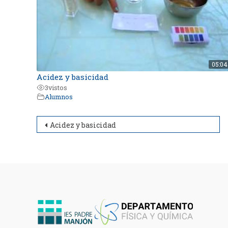
05:04
Acidez y basicidad
3
vistos
Alumnos
Navegación
Acidez y basicidad
de
entradas