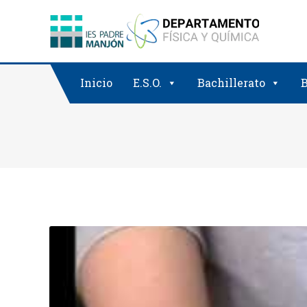
Saltar
al
contenido
Inicio
E.S.O.
Bachillerato
B