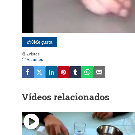
0
Me gusta
2
vistos
Alumnos
Vídeos relacionados