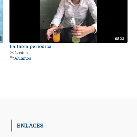
08:23
La tabla periódica
2
vistos
Alumnos
ENLACES