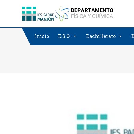
Saltar
al
contenido
Inicio
E.S.O.
Bachillerato
B