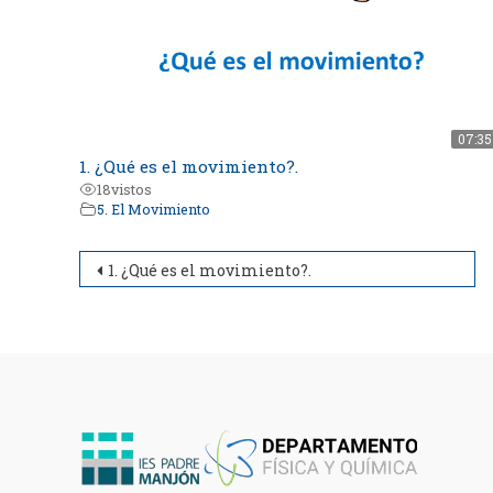
07:35
1. ¿Qué es el movimiento?.
18
vistos
5. El Movimiento
Navegación
1. ¿Qué es el movimiento?.
de
entradas