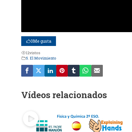
0
Me gusta
12
vistos
5. El Movimiento
Vídeos relacionados