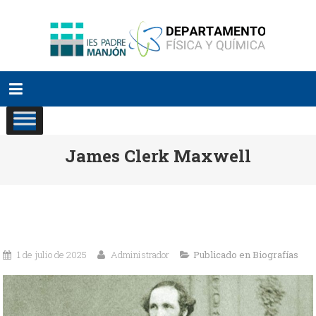
Saltar
al
contenido
James Clerk Maxwell
1 de julio de 2025
Administrador
Publicado en
Biografías